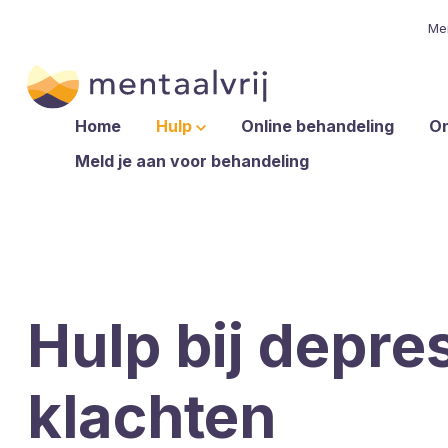
Me
Home
Hulp
Online behandeling
O
Meld je aan voor behandeling
Hulp bij depre
klachten