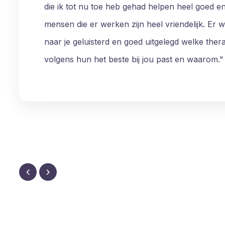
ondersteuning die écht werkt voor mijn klachte
wordt zonder oordeel geluisterd, alles voelt veil
krijg ik de handvatten die me helpen om stabilite
terug te vinden. Heel blij dat ik deze stap heb g