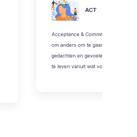
Eye Movement Desensitization and
Reprocessing therapie kan passend z
depressieve klachten samenhangen
ingrijpende of traumatische ervaring
r