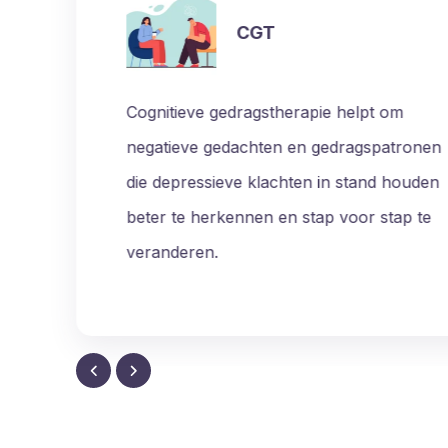
ACT
Acceptance & Commitment Therapy helpt
om anders om te gaan met moeilijke
gedachten en gevoelens, en om weer mee
te leven vanuit wat voor jou belangrijk is.