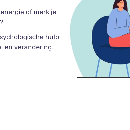
 energie of merk je
n?
psychologische hulp
el en verandering.