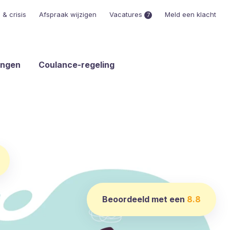
& crisis
Afspraak wijzigen
Vacatures
Meld een klacht
7
ingen
Coulance-regeling
Beoordeeld met een
8.8