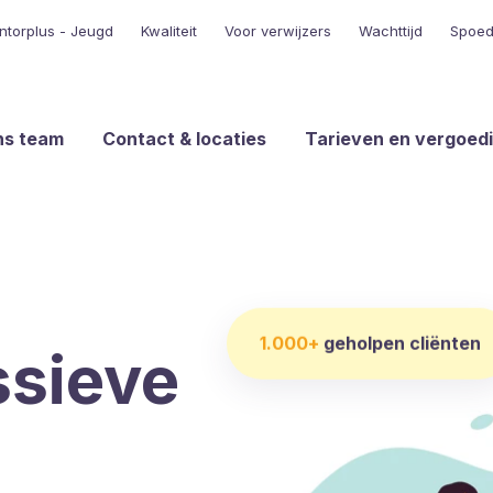
ntorplus - Jeugd
Kwaliteit
Voor verwijzers
Wachttijd
Spoed 
ns team
Contact & locaties
Tarieven en vergoed
1.000+
geholpen cliënten
ssieve