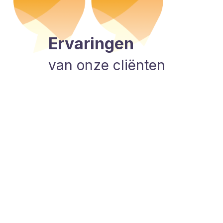
tot nu toe heb gehad helpen heel goed en de
die er werken zijn heel vriendelijk. Er wordt echt
Ervaringen
 geluisterd en goed uitgelegd welke therapie er
 hun het beste bij jou past en waarom."
van onze cliënten