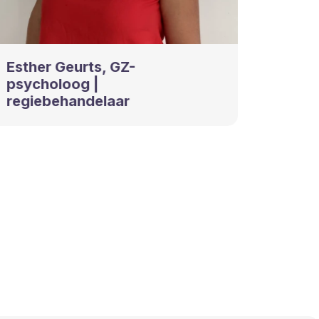
Esther Geurts, GZ-
Lotte
psycholoog |
MSc.
regiebehandelaar