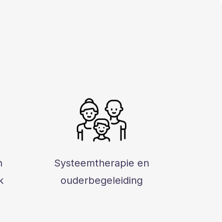
n
Systeemtherapie en
k
ouderbegeleiding