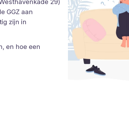
 (Westhavenkade 29)
ele GGZ aan
g zijn in
n, en hoe een