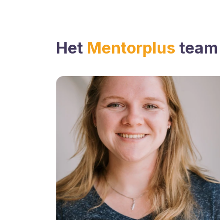
Het
Mentorplus
team