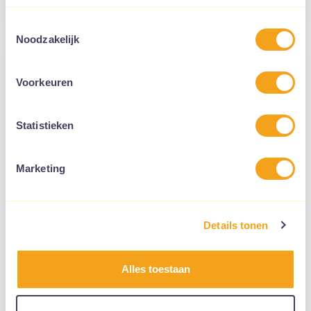
Toestemmingsselectie
Noodzakelijk
Kwaliteitssysteem
Voorkeuren
Het kwaliteitssysteem is een
sturingsmechanisme, waarmee wij
Statistieken
geleverde zorg kunnen toetsen en onze
Marketing
werkwijze kunnen verbeteren.
Details tonen
Alles toestaan