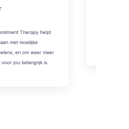
Eye Movement Desensitization and
Reprocessing therapie kan passend z
depressieve klachten samenhangen
ingrijpende of traumatische ervaring
r