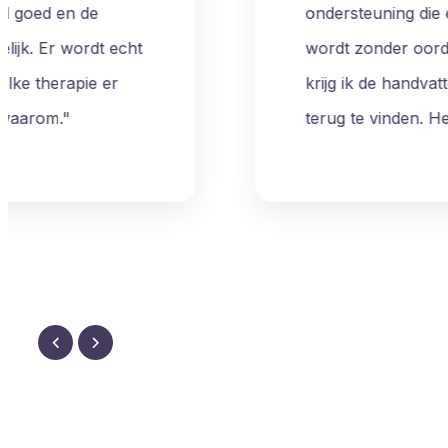
ondersteuning die écht werkt voor mijn klachte
wordt zonder oordeel geluisterd, alles voelt veil
krijg ik de handvatten die me helpen om stabilite
terug te vinden. Heel blij dat ik deze stap heb g