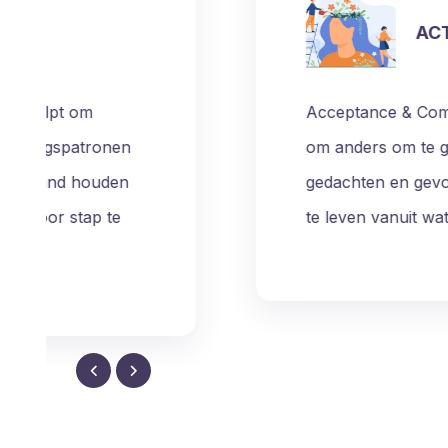
ACT
Acceptance & Commitment Therapy helpt
om anders om te gaan met moeilijke
gedachten en gevoelens, en om weer mee
te leven vanuit wat voor jou belangrijk is.