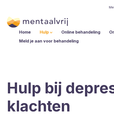
Me
Home
Hulp
Online behandeling
O
Meld je aan voor behandeling
Hulp bij depre
klachten