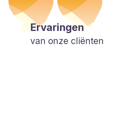
tot nu toe heb gehad helpen heel goed en de
die er werken zijn heel vriendelijk. Er wordt echt
Ervaringen
 geluisterd en goed uitgelegd welke therapie er
 hun het beste bij jou past en waarom."
van onze cliënten