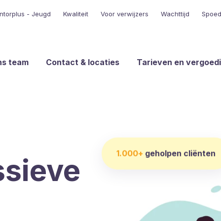
ntorplus - Jeugd
Kwaliteit
Voor verwijzers
Wachttijd
Spoed 
ns team
Contact & locaties
Tarieven en vergoed
1.000+
geholpen cliënten
ssieve