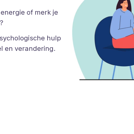
 energie of merk je
n?
psychologische hulp
el en verandering.