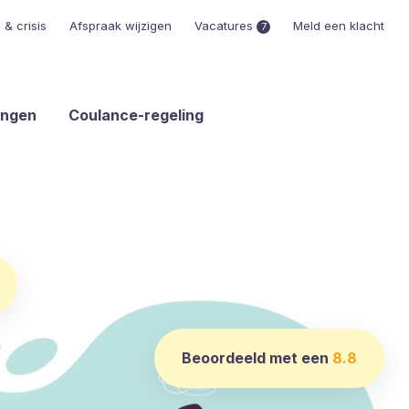
& crisis
Afspraak wijzigen
Vacatures
Meld een klacht
7
ingen
Coulance-regeling
Beoordeeld met een
8.8